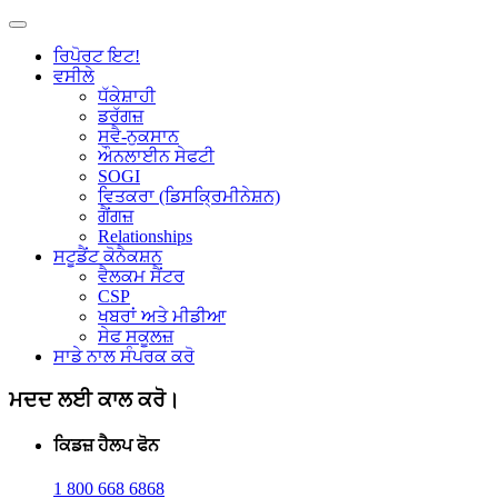
ਰਿਪੋਰਟ ਇਟ!
ਵਸੀਲੇ
ਧੱਕੇਸ਼ਾਹੀ
ਡਰੱਗਜ਼
ਸਵੈ-ਨੁਕਸਾਨ
ਔਨਲਾਈਨ ਸੇਫਟੀ
SOGI
ਵਿਤਕਰਾ (ਡਿਸਕ੍ਰਿਮੀਨੇਸ਼ਨ)
ਗੈਂਗਜ਼
Relationships
ਸਟੂਡੈਂਟ ਕੋਨੈਕਸ਼ਨ
ਵੈਲਕਮ ਸੈਂਟਰ
CSP
ਖਬਰਾਂ ਅਤੇ ਮੀਡੀਆ
ਸੇਫ ਸਕੂਲਜ਼
ਸਾਡੇ ਨਾਲ ਸੰਪਰਕ ਕਰੋ
ਮਦਦ ਲਈ ਕਾਲ ਕਰੋ।
ਕਿਡਜ਼ ਹੈਲਪ ਫੋਨ
1 800 668 6868