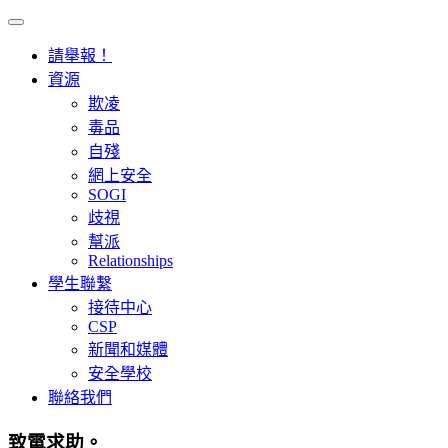
請舉報！
資源
欺凌
毒品
自殘
網上安全
SOGI
歧視
幫派
Relationships
學生聯繫
接待中心
CSP
新聞和媒體
安全學校
聯絡我們
致電求助。