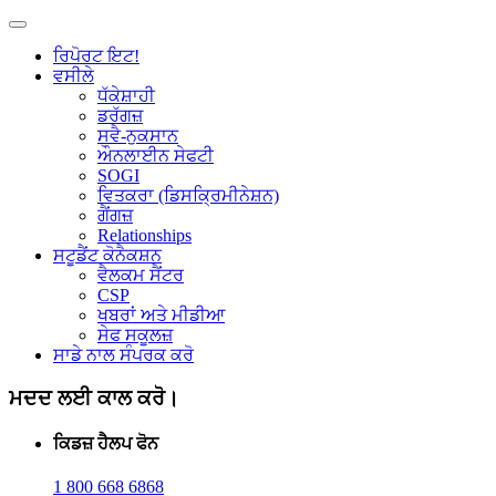
ਰਿਪੋਰਟ ਇਟ!
ਵਸੀਲੇ
ਧੱਕੇਸ਼ਾਹੀ
ਡਰੱਗਜ਼
ਸਵੈ-ਨੁਕਸਾਨ
ਔਨਲਾਈਨ ਸੇਫਟੀ
SOGI
ਵਿਤਕਰਾ (ਡਿਸਕ੍ਰਿਮੀਨੇਸ਼ਨ)
ਗੈਂਗਜ਼
Relationships
ਸਟੂਡੈਂਟ ਕੋਨੈਕਸ਼ਨ
ਵੈਲਕਮ ਸੈਂਟਰ
CSP
ਖਬਰਾਂ ਅਤੇ ਮੀਡੀਆ
ਸੇਫ ਸਕੂਲਜ਼
ਸਾਡੇ ਨਾਲ ਸੰਪਰਕ ਕਰੋ
ਮਦਦ ਲਈ ਕਾਲ ਕਰੋ।
ਕਿਡਜ਼ ਹੈਲਪ ਫੋਨ
1 800 668 6868