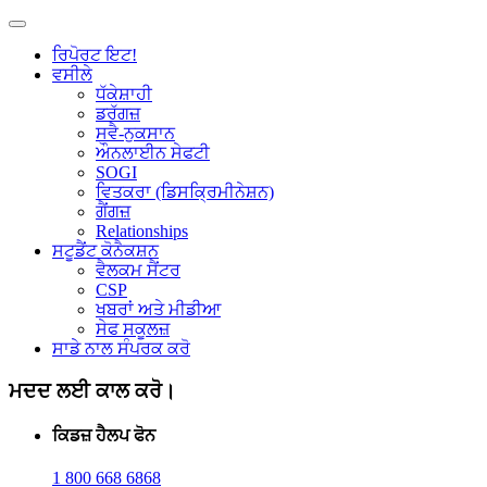
ਰਿਪੋਰਟ ਇਟ!
ਵਸੀਲੇ
ਧੱਕੇਸ਼ਾਹੀ
ਡਰੱਗਜ਼
ਸਵੈ-ਨੁਕਸਾਨ
ਔਨਲਾਈਨ ਸੇਫਟੀ
SOGI
ਵਿਤਕਰਾ (ਡਿਸਕ੍ਰਿਮੀਨੇਸ਼ਨ)
ਗੈਂਗਜ਼
Relationships
ਸਟੂਡੈਂਟ ਕੋਨੈਕਸ਼ਨ
ਵੈਲਕਮ ਸੈਂਟਰ
CSP
ਖਬਰਾਂ ਅਤੇ ਮੀਡੀਆ
ਸੇਫ ਸਕੂਲਜ਼
ਸਾਡੇ ਨਾਲ ਸੰਪਰਕ ਕਰੋ
ਮਦਦ ਲਈ ਕਾਲ ਕਰੋ।
ਕਿਡਜ਼ ਹੈਲਪ ਫੋਨ
1 800 668 6868