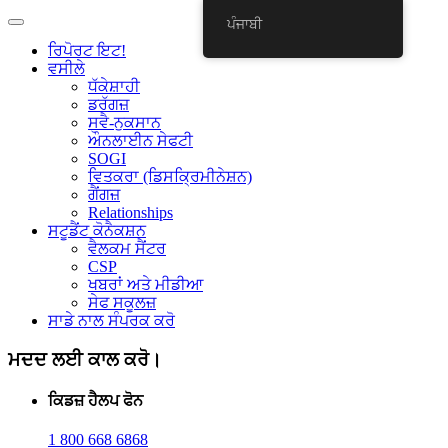
ਪੰਜਾਬੀ
ਰਿਪੋਰਟ ਇਟ!
ਵਸੀਲੇ
ਧੱਕੇਸ਼ਾਹੀ
ਡਰੱਗਜ਼
ਸਵੈ-ਨੁਕਸਾਨ
ਔਨਲਾਈਨ ਸੇਫਟੀ
SOGI
ਵਿਤਕਰਾ (ਡਿਸਕ੍ਰਿਮੀਨੇਸ਼ਨ)
ਗੈਂਗਜ਼
Relationships
ਸਟੂਡੈਂਟ ਕੋਨੈਕਸ਼ਨ
ਵੈਲਕਮ ਸੈਂਟਰ
CSP
ਖਬਰਾਂ ਅਤੇ ਮੀਡੀਆ
ਸੇਫ ਸਕੂਲਜ਼
ਸਾਡੇ ਨਾਲ ਸੰਪਰਕ ਕਰੋ
ਮਦਦ ਲਈ ਕਾਲ ਕਰੋ।
ਕਿਡਜ਼ ਹੈਲਪ ਫੋਨ
1 800 668 6868