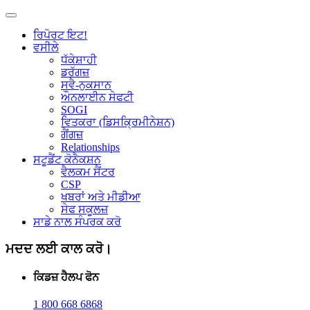
ਰਿਪੋਰਟ ਇਟ!
ਵਸੀਲੇ
ਧੱਕੇਸ਼ਾਹੀ
ਡਰੱਗਜ਼
ਸਵੈ-ਨੁਕਸਾਨ
ਔਨਲਾਈਨ ਸੇਫਟੀ
SOGI
ਵਿਤਕਰਾ (ਡਿਸਕ੍ਰਿਮੀਨੇਸ਼ਨ)
ਗੈਂਗਜ਼
Relationships
ਸਟੂਡੈਂਟ ਕੋਨੈਕਸ਼ਨ
ਵੈਲਕਮ ਸੈਂਟਰ
CSP
ਖਬਰਾਂ ਅਤੇ ਮੀਡੀਆ
ਸੇਫ ਸਕੂਲਜ਼
ਸਾਡੇ ਨਾਲ ਸੰਪਰਕ ਕਰੋ
ਮਦਦ ਲਈ ਕਾਲ ਕਰੋ।
ਕਿਡਜ਼ ਹੈਲਪ ਫੋਨ
1 800 668 6868