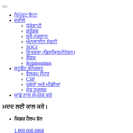
ਰਿਪੋਰਟ ਇਟ!
ਵਸੀਲੇ
ਧੱਕੇਸ਼ਾਹੀ
ਡਰੱਗਜ਼
ਸਵੈ-ਨੁਕਸਾਨ
ਔਨਲਾਈਨ ਸੇਫਟੀ
SOGI
ਵਿਤਕਰਾ (ਡਿਸਕ੍ਰਿਮੀਨੇਸ਼ਨ)
ਗੈਂਗਜ਼
Relationships
ਸਟੂਡੈਂਟ ਕੋਨੈਕਸ਼ਨ
ਵੈਲਕਮ ਸੈਂਟਰ
CSP
ਖਬਰਾਂ ਅਤੇ ਮੀਡੀਆ
ਸੇਫ ਸਕੂਲਜ਼
ਸਾਡੇ ਨਾਲ ਸੰਪਰਕ ਕਰੋ
ਮਦਦ ਲਈ ਕਾਲ ਕਰੋ।
ਕਿਡਜ਼ ਹੈਲਪ ਫੋਨ
1 800 668 6868