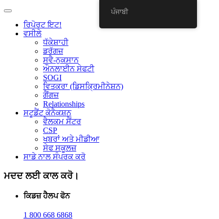
ਪੰਜਾਬੀ
ਰਿਪੋਰਟ ਇਟ!
ਵਸੀਲੇ
ਧੱਕੇਸ਼ਾਹੀ
ਡਰੱਗਜ਼
ਸਵੈ-ਨੁਕਸਾਨ
ਔਨਲਾਈਨ ਸੇਫਟੀ
SOGI
ਵਿਤਕਰਾ (ਡਿਸਕ੍ਰਿਮੀਨੇਸ਼ਨ)
ਗੈਂਗਜ਼
Relationships
ਸਟੂਡੈਂਟ ਕੋਨੈਕਸ਼ਨ
ਵੈਲਕਮ ਸੈਂਟਰ
CSP
ਖਬਰਾਂ ਅਤੇ ਮੀਡੀਆ
ਸੇਫ ਸਕੂਲਜ਼
ਸਾਡੇ ਨਾਲ ਸੰਪਰਕ ਕਰੋ
ਮਦਦ ਲਈ ਕਾਲ ਕਰੋ।
ਕਿਡਜ਼ ਹੈਲਪ ਫੋਨ
1 800 668 6868