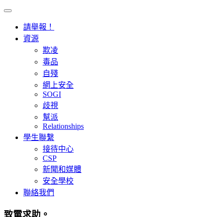
請舉報！
資源
欺凌
毒品
自殘
網上安全
SOGI
歧視
幫派
Relationships
學生聯繫
接待中心
CSP
新聞和媒體
安全學校
聯絡我們
致電求助。