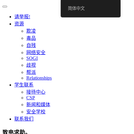
简体中文
请举报!
资源
欺凌
毒品
自残
网络安全
SOGI
歧视
帮派
Relationships
学生联系
接待中心
CSP
新闻和媒体
安全学校
联系我们
致电求助。