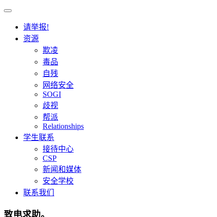
请举报!
资源
欺凌
毒品
自残
网络安全
SOGI
歧视
帮派
Relationships
学生联系
接待中心
CSP
新闻和媒体
安全学校
联系我们
致电求助。