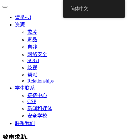
简体中文
请举报!
资源
欺凌
毒品
自残
网络安全
SOGI
歧视
帮派
Relationships
学生联系
接待中心
CSP
新闻和媒体
安全学校
联系我们
致电求助。